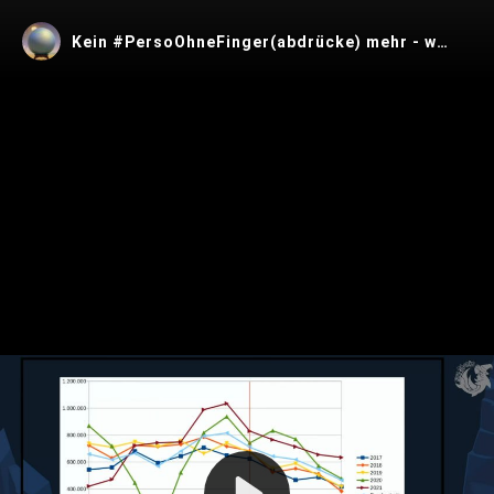
Kein #PersoOhneFinger(abdrücke) mehr - was tun?
Play