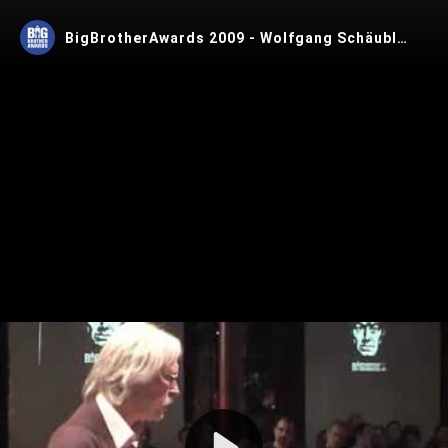
BigBrotherAwards 2009 - Wolfgang Schäuble 2/2 (Lebenswerk)
Play